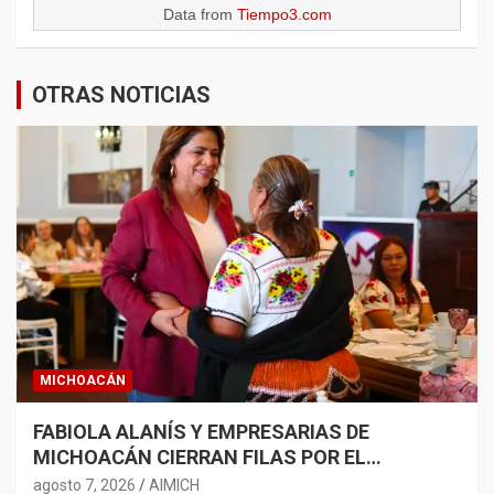
Data from
Tiempo3.com
OTRAS NOTICIAS
MICHOACÁN
FABIOLA ALANÍS Y EMPRESARIAS DE
MICHOACÁN CIERRAN FILAS POR EL
DESARROLLO CON PERSPECTIVA DE GÉNERO
agosto 7, 2026
AIMICH