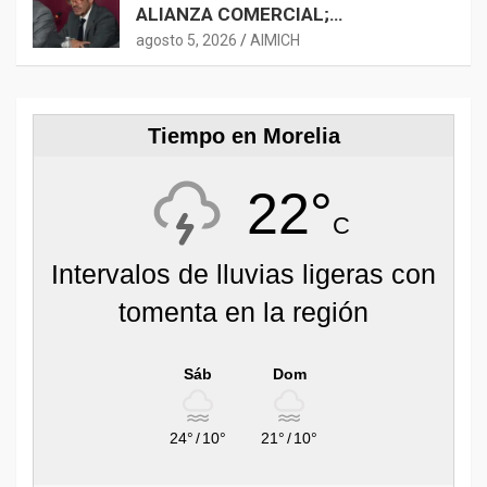
ALIANZA COMERCIAL;
AGROINDUSTRIA, TECNOLOGÍA Y
agosto 5, 2026
AIMICH
LOGÍSTICA AMPLÍAN
OPORTUNIDADES
Tiempo en Morelia
22°
C
Intervalos de lluvias ligeras con
tomenta en la región
Sáb
Dom
24°
/
10°
21°
/
10°