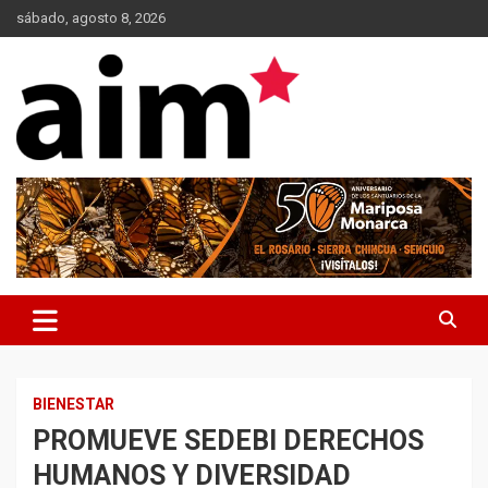
Skip
sábado, agosto 8, 2026
to
content
Agencia Informativa Michoacana
AIM*
BIENESTAR
PROMUEVE SEDEBI DERECHOS
HUMANOS Y DIVERSIDAD