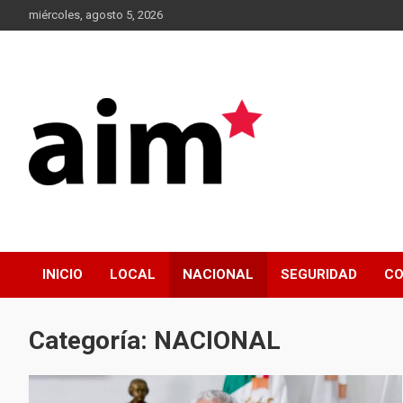
Skip
miércoles, agosto 5, 2026
to
content
Agencia Informativa Michoacana
AIM*
INICIO
LOCAL
NACIONAL
SEGURIDAD
CO
Categoría:
NACIONAL