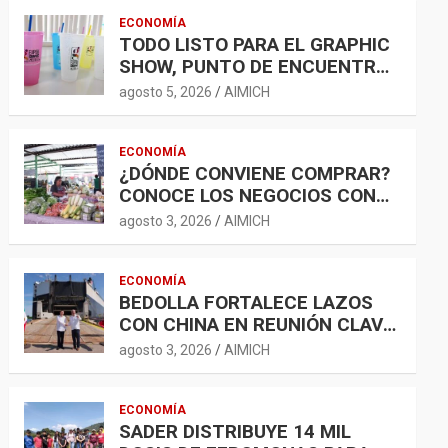
ECONOMÍA
TODO LISTO PARA EL GRAPHIC
SHOW, PUNTO DE ENCUENTRO
PARA LA INDUSTRIA GRÁFICA Y
agosto 5, 2026
AIMICH
EL DESARROLLO ECONÓMICO
ECONOMÍA
¿DÓNDE CONVIENE COMPRAR?
CONOCE LOS NEGOCIOS CON
LA CANASTA BÁSICA MÁS
agosto 3, 2026
AIMICH
ACCESIBLE
ECONOMÍA
BEDOLLA FORTALECE LAZOS
CON CHINA EN REUNIÓN CLAVE
CON EL EMBAJADOR CHEN
agosto 3, 2026
AIMICH
DAOJIANG
ECONOMÍA
SADER DISTRIBUYE 14 MIL