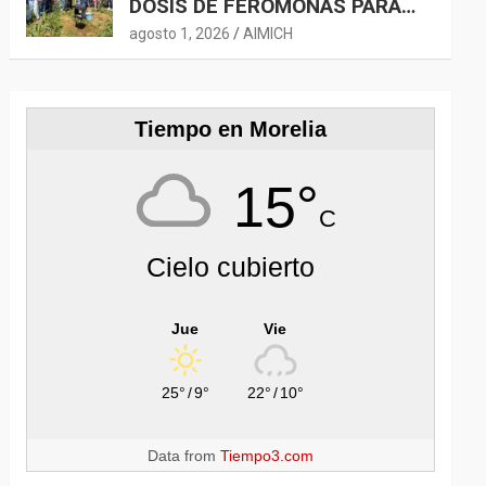
DOSIS DE FEROMONAS PARA
CONTROLAR GUSANO
agosto 1, 2026
AIMICH
COGOLLERO
Tiempo en Morelia
15°
C
Cielo cubierto
Jue
Vie
25°
/
9°
22°
/
10°
Data from
Tiempo3.com