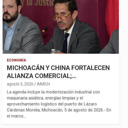
ECONOMÍA
MICHOACÁN Y CHINA FORTALECEN
ALIANZA COMERCIAL;
AGROINDUSTRIA, TECNOLOGÍA Y
agosto 5, 2026
AIMICH
LOGÍSTICA AMPLÍAN
La agenda incluye la modernización industrial con
maquinaria asiática, energías limpias y el
OPORTUNIDADES
aprovechamiento logístico del puerto de Lázaro
Cárdenas Morelia, Michoacán, 5 de agosto de 2026.- En
el marco…