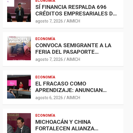
ECONOMÍA
SÍ FINANCIA RESPALDA 696
CRÉDITOS EMPRESARIALES DE
500 MIL A 5 MDP
agosto 7, 2026
AIMICH
ECONOMÍA
CONVOCA SEMIGRANTE A LA
FERIA DEL PASAPORTE
ESTADOUNIDENSE 2026
agosto 7, 2026
AIMICH
ECONOMÍA
EL FRACASO COMO
APRENDIZAJE: ANUNCIAN
ENCUENTRO PARA
agosto 6, 2026
AIMICH
FORTALECER LA RED
EMPRENDEDORA
ECONOMÍA
MICHOACÁN Y CHINA
FORTALECEN ALIANZA