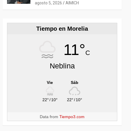
COMERCIAL; AGROINDUSTRIA,
agosto 5, 2026
AIMICH
TECNOLOGÍA Y LOGÍSTICA
AMPLÍAN OPORTUNIDADES
Tiempo en Morelia
11°
C
Neblina
Vie
Sáb
22°
/
10°
22°
/
10°
Data from
Tiempo3.com