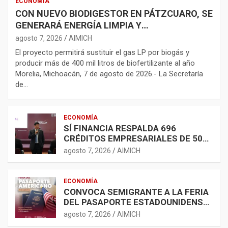
ECONOMÍA
CON NUEVO BIODIGESTOR EN PÁTZCUARO, SE
GENERARÁ ENERGÍA LIMPIA Y
BIOFERTILIZANTES
agosto 7, 2026
AIMICH
El proyecto permitirá sustituir el gas LP por biogás y
producir más de 400 mil litros de biofertilizante al año
Morelia, Michoacán, 7 de agosto de 2026.- La Secretaría
de…
ECONOMÍA
SÍ FINANCIA RESPALDA 696
CRÉDITOS EMPRESARIALES DE 500
MIL A 5 MDP
agosto 7, 2026
AIMICH
ECONOMÍA
CONVOCA SEMIGRANTE A LA FERIA
DEL PASAPORTE ESTADOUNIDENSE
2026
agosto 7, 2026
AIMICH