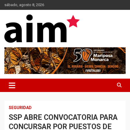
Skip
sábado, agosto 8, 2026
to
content
Agencia Informativa Michoacana
AIM*
SEGURIDAD
SSP ABRE CONVOCATORIA PARA
CONCURSAR POR PUESTOS DE