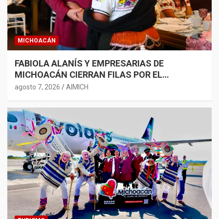
MICHOACÁN
FABIOLA ALANÍS Y EMPRESARIAS DE
MICHOACÁN CIERRAN FILAS POR EL
DESARROLLO CON PERSPECTIVA DE GÉNERO
agosto 7, 2026
AIMICH