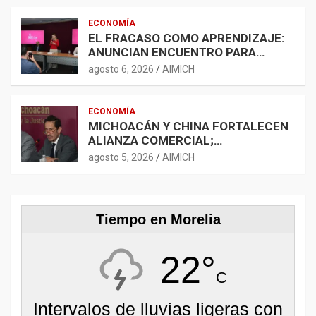
ECONOMÍA
EL FRACASO COMO APRENDIZAJE:
ANUNCIAN ENCUENTRO PARA
FORTALECER LA RED
agosto 6, 2026
AIMICH
EMPRENDEDORA
ECONOMÍA
MICHOACÁN Y CHINA FORTALECEN
ALIANZA COMERCIAL;
AGROINDUSTRIA, TECNOLOGÍA Y
agosto 5, 2026
AIMICH
LOGÍSTICA AMPLÍAN
OPORTUNIDADES
Tiempo en Morelia
22°
C
Intervalos de lluvias ligeras con