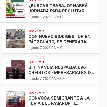
ECONOMÍA
¿BUSCAS TRABAJO? HABRÁ
JORNADA PARA RECLUTAR
PERSONAL PARA LA
agosto 8, 2026
AIMICH
CONSTRUCCIÓN EN MORELIA
ECONOMÍA
CON NUEVO BIODIGESTOR EN
PÁTZCUARO, SE GENERARÁ
ENERGÍA LIMPIA Y
agosto 7, 2026
AIMICH
BIOFERTILIZANTES
ECONOMÍA
SÍ FINANCIA RESPALDA 696
CRÉDITOS EMPRESARIALES DE
500 MIL A 5 MDP
agosto 7, 2026
AIMICH
ECONOMÍA
CONVOCA SEMIGRANTE A LA
FERIA DEL PASAPORTE