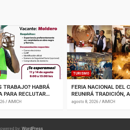
TURISMO
S TRABAJO? HABRÁ
FERIA NACIONAL DEL 
A PARA RECLUTAR
REUNIRÁ TRADICIÓN, 
L PARA LA
GASTRONOMÍA EN SA
026
AIMICH
agosto 8, 2026
AIMICH
UCCIÓN EN MORELIA
CLARA
Powered by:
WordPress