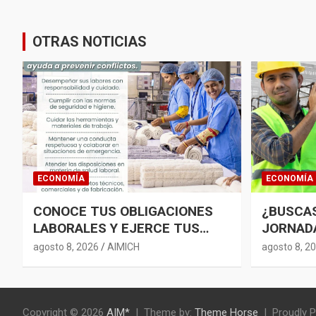
OTRAS NOTICIAS
ECONOMÍA
ECONOMÍA
CONOCE TUS OBLIGACIONES
¿BUSCA
LABORALES Y EJERCE TUS
JORNAD
DERECHOS CON
PERSONA
agosto 8, 2026
AIMICH
agosto 8, 2
RESPONSABILIDAD
CONSTR
Copyright © 2026
AIM*
Theme by:
Theme Horse
Proudly 