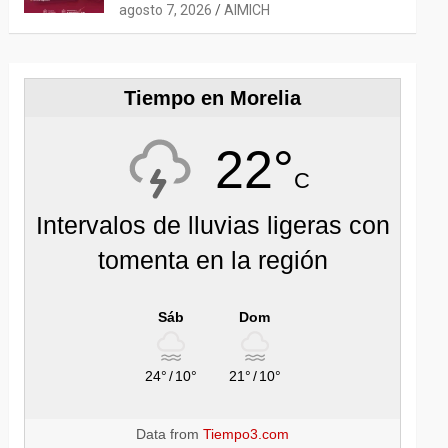
ESTADOUNIDENSE 2026
agosto 7, 2026
AIMICH
Tiempo en Morelia
22°
C
Intervalos de lluvias ligeras con
tomenta en la región
Sáb
Dom
24°
/
10°
21°
/
10°
Data from
Tiempo3.com