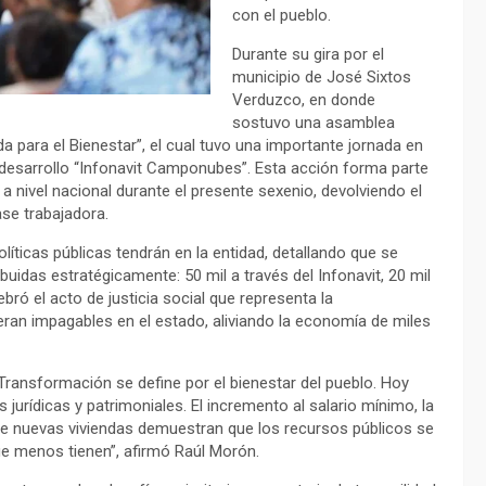
con el pueblo.
Durante su gira por el
municipio de José Sixtos
Verduzco, en donde
sostuvo una asamblea
a para el Bienestar”, el cual tuvo una importante jornada en
el desarrollo “Infonavit Camponubes”. Esta acción forma parte
a nivel nacional durante el presente sexenio, devolviendo el
ase trabajadora.
líticas públicas tendrán en la entidad, detallando que se
buidas estratégicamente: 50 mil a través del Infonavit, 20 mil
bró el acto de justicia social que representa la
eran impagables en el estado, aliviando la economía de miles
Transformación se define por el bienestar del pueblo. Hoy
rídicas y patrimoniales. El incremento al salario mínimo, la
s de nuevas viviendas demuestran que los recursos públicos se
ue menos tienen”, afirmó Raúl Morón.