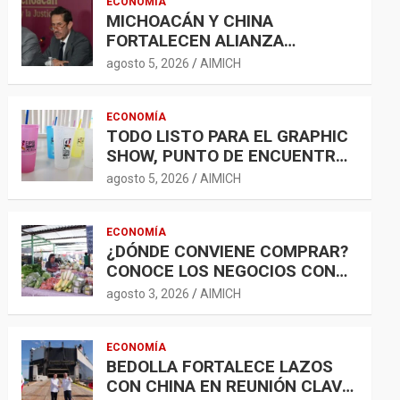
ECONOMÍA
MICHOACÁN Y CHINA
FORTALECEN ALIANZA
COMERCIAL; AGROINDUSTRIA,
agosto 5, 2026
AIMICH
TECNOLOGÍA Y LOGÍSTICA
AMPLÍAN OPORTUNIDADES
ECONOMÍA
TODO LISTO PARA EL GRAPHIC
SHOW, PUNTO DE ENCUENTRO
PARA LA INDUSTRIA GRÁFICA Y
agosto 5, 2026
AIMICH
EL DESARROLLO ECONÓMICO
ECONOMÍA
¿DÓNDE CONVIENE COMPRAR?
CONOCE LOS NEGOCIOS CON
LA CANASTA BÁSICA MÁS
agosto 3, 2026
AIMICH
ACCESIBLE
ECONOMÍA
BEDOLLA FORTALECE LAZOS
CON CHINA EN REUNIÓN CLAVE