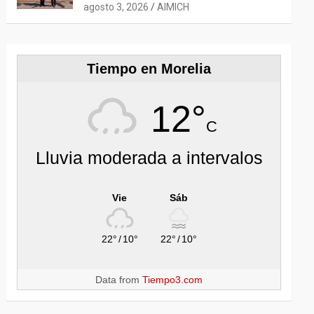
CON EL EMBAJADOR CHEN
agosto 3, 2026
AIMICH
DAOJIANG
Tiempo en Morelia
12°
C
Lluvia moderada a intervalos
Vie
Sáb
22°
/
10°
22°
/
10°
Data from
Tiempo3.com