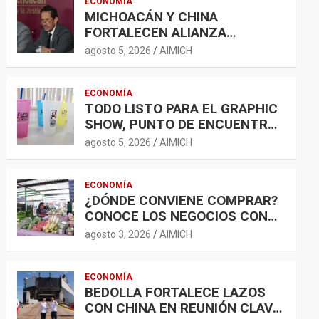
ECONOMÍA
MICHOACÁN Y CHINA
FORTALECEN ALIANZA
COMERCIAL; AGROINDUSTRIA,
agosto 5, 2026
AIMICH
TECNOLOGÍA Y LOGÍSTICA
AMPLÍAN OPORTUNIDADES
ECONOMÍA
TODO LISTO PARA EL GRAPHIC
SHOW, PUNTO DE ENCUENTRO
PARA LA INDUSTRIA GRÁFICA Y
agosto 5, 2026
AIMICH
EL DESARROLLO ECONÓMICO
ECONOMÍA
¿DÓNDE CONVIENE COMPRAR?
CONOCE LOS NEGOCIOS CON
LA CANASTA BÁSICA MÁS
agosto 3, 2026
AIMICH
ACCESIBLE
ECONOMÍA
BEDOLLA FORTALECE LAZOS
CON CHINA EN REUNIÓN CLAVE