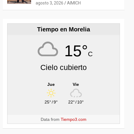
CON EL EMBAJADOR CHEN
agosto 3, 2026
AIMICH
DAOJIANG
Tiempo en Morelia
15°
C
Cielo cubierto
Jue
Vie
25°
/
9°
22°
/
10°
Data from
Tiempo3.com