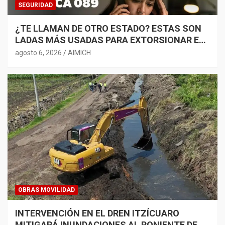
SEGURIDAD
¿TE LLAMAN DE OTRO ESTADO? ESTAS SON
LADAS MÁS USADAS PARA EXTORSIONAR EN
MICHOACÁN
agosto 6, 2026
AIMICH
OBRAS MOVILIDAD
INTERVENCIÓN EN EL DREN ITZÍCUARO
MITIGARÁ INUNDACIONES AL PONIENTE DE