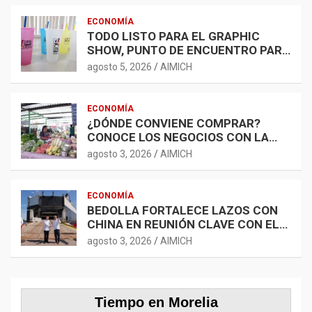
OPORTUNIDADES
ECONOMÍA
TODO LISTO PARA EL GRAPHIC
SHOW, PUNTO DE ENCUENTRO PARA
LA INDUSTRIA GRÁFICA Y EL
agosto 5, 2026
AIMICH
DESARROLLO ECONÓMICO
ECONOMÍA
¿DÓNDE CONVIENE COMPRAR?
CONOCE LOS NEGOCIOS CON LA
CANASTA BÁSICA MÁS ACCESIBLE
agosto 3, 2026
AIMICH
ECONOMÍA
BEDOLLA FORTALECE LAZOS CON
CHINA EN REUNIÓN CLAVE CON EL
EMBAJADOR CHEN DAOJIANG
agosto 3, 2026
AIMICH
Tiempo en Morelia