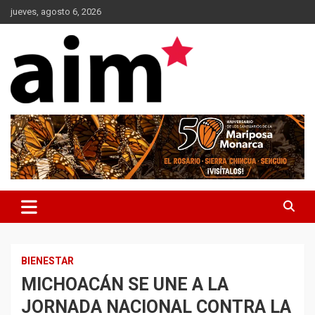
Skip
jueves, agosto 6, 2026
to
content
Agencia Informativa Michoacana
AIM*
BIENESTAR
MICHOACÁN SE UNE A LA
JORNADA NACIONAL CONTRA LA