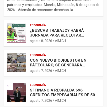
patrones y empleados. Morelia, Michoacán, 8 de agosto de
2026.- Además de reconocer derechos, la…
ECONOMÍA
¿BUSCAS TRABAJO? HABRÁ
JORNADA PARA RECLUTAR
PERSONAL PARA LA
agosto 8, 2026
AIMICH
CONSTRUCCIÓN EN MORELIA
ECONOMÍA
CON NUEVO BIODIGESTOR EN
PÁTZCUARO, SE GENERARÁ
ENERGÍA LIMPIA Y
agosto 7, 2026
AIMICH
BIOFERTILIZANTES
ECONOMÍA
SÍ FINANCIA RESPALDA 696
CRÉDITOS EMPRESARIALES DE 500
MIL A 5 MDP
agosto 7, 2026
AIMICH