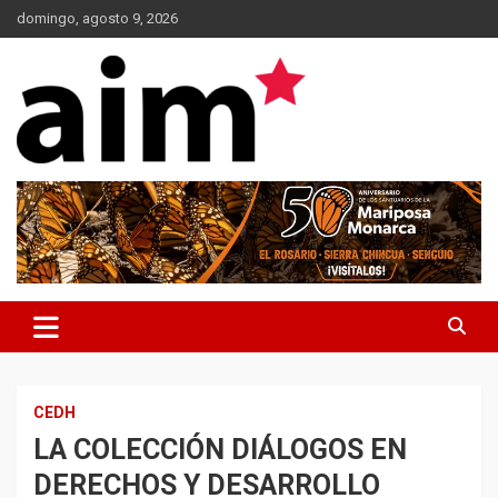
Skip
domingo, agosto 9, 2026
to
content
Agencia Informativa Michoacana
AIM*
CEDH
LA COLECCIÓN DIÁLOGOS EN
DERECHOS Y DESARROLLO