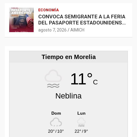
ECONOMÍA
CONVOCA SEMIGRANTE A LA FERIA
DEL PASAPORTE ESTADOUNIDENSE
2026
agosto 7, 2026
AIMICH
Tiempo en Morelia
11°
C
Neblina
Dom
Lun
20°
/
10°
22°
/
9°