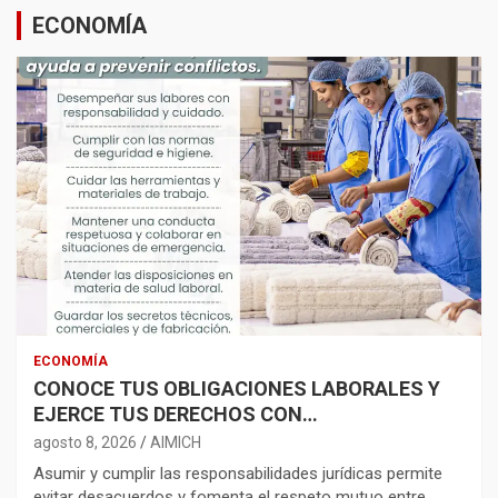
ECONOMÍA
ECONOMÍA
CONOCE TUS OBLIGACIONES LABORALES Y
EJERCE TUS DERECHOS CON
RESPONSABILIDAD
agosto 8, 2026
AIMICH
Asumir y cumplir las responsabilidades jurídicas permite
evitar desacuerdos y fomenta el respeto mutuo entre