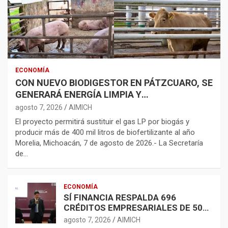
ECONOMÍA
CON NUEVO BIODIGESTOR EN PÁTZCUARO, SE
GENERARÁ ENERGÍA LIMPIA Y
BIOFERTILIZANTES
agosto 7, 2026
AIMICH
El proyecto permitirá sustituir el gas LP por biogás y
producir más de 400 mil litros de biofertilizante al año
Morelia, Michoacán, 7 de agosto de 2026.- La Secretaría
de…
ECONOMÍA
SÍ FINANCIA RESPALDA 696
CRÉDITOS EMPRESARIALES DE 500
MIL A 5 MDP
agosto 7, 2026
AIMICH