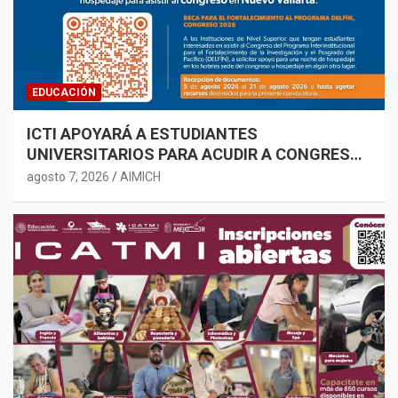
EDUCACIÓN
ICTI APOYARÁ A ESTUDIANTES
UNIVERSITARIOS PARA ACUDIR A CONGRESO
ACADÉMICO
agosto 7, 2026
AIMICH