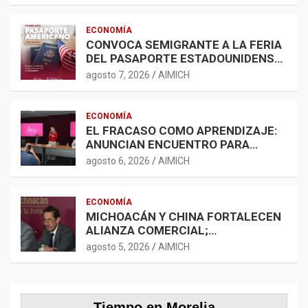
ECONOMÍA
CONVOCA SEMIGRANTE A LA FERIA
DEL PASAPORTE ESTADOUNIDENSE
2026
agosto 7, 2026
AIMICH
ECONOMÍA
EL FRACASO COMO APRENDIZAJE:
ANUNCIAN ENCUENTRO PARA
FORTALECER LA RED
agosto 6, 2026
AIMICH
EMPRENDEDORA
ECONOMÍA
MICHOACÁN Y CHINA FORTALECEN
ALIANZA COMERCIAL;
AGROINDUSTRIA, TECNOLOGÍA Y
agosto 5, 2026
AIMICH
LOGÍSTICA AMPLÍAN
OPORTUNIDADES
Tiempo en Morelia