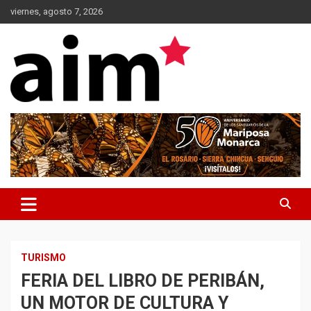
Skip
viernes, agosto 7, 2026
to
content
Agencia Informativa Michoacana
AIM*
TURISMO
FERIA DEL LIBRO DE PERIBÁN,
UN MOTOR DE CULTURA Y