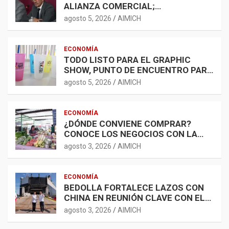
ALIANZA COMERCIAL;
AGROINDUSTRIA, TECNOLOGÍA Y
agosto 5, 2026
AIMICH
LOGÍSTICA AMPLÍAN
OPORTUNIDADES
ECONOMÍA
TODO LISTO PARA EL GRAPHIC
SHOW, PUNTO DE ENCUENTRO PARA
LA INDUSTRIA GRÁFICA Y EL
agosto 5, 2026
AIMICH
DESARROLLO ECONÓMICO
ECONOMÍA
¿DÓNDE CONVIENE COMPRAR?
CONOCE LOS NEGOCIOS CON LA
CANASTA BÁSICA MÁS ACCESIBLE
agosto 3, 2026
AIMICH
ECONOMÍA
BEDOLLA FORTALECE LAZOS CON
CHINA EN REUNIÓN CLAVE CON EL
EMBAJADOR CHEN DAOJIANG
agosto 3, 2026
AIMICH