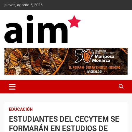
Skip
jueves, agosto 6, 2026
to
content
Agencia Informativa Michoacana
AIM*
EDUCACIÓN
ESTUDIANTES DEL CECYTEM SE
FORMARÁN EN ESTUDIOS DE