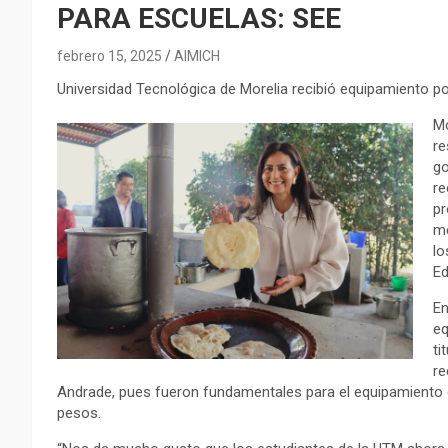
PARA ESCUELAS: SEE
febrero 15, 2025
AIMICH
Universidad Tecnológica de Morelia recibió equipamiento 
Mo
re
go
re
pr
me
lo
Ed
En
eq
ti
re
Andrade, pues fueron fundamentales para el equipamiento qu
pesos.