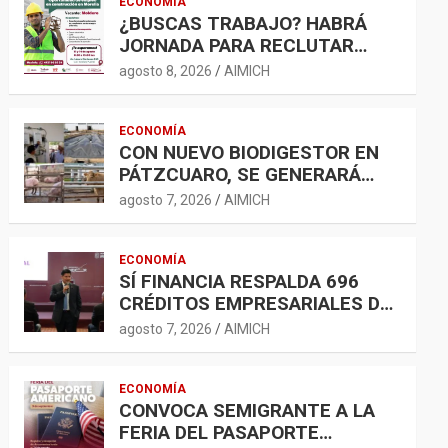
ECONOMÍA
¿BUSCAS TRABAJO? HABRÁ
JORNADA PARA RECLUTAR
PERSONAL PARA LA
agosto 8, 2026
AIMICH
CONSTRUCCIÓN EN MORELIA
ECONOMÍA
CON NUEVO BIODIGESTOR EN
PÁTZCUARO, SE GENERARÁ
ENERGÍA LIMPIA Y
agosto 7, 2026
AIMICH
BIOFERTILIZANTES
ECONOMÍA
SÍ FINANCIA RESPALDA 696
CRÉDITOS EMPRESARIALES DE
500 MIL A 5 MDP
agosto 7, 2026
AIMICH
ECONOMÍA
CONVOCA SEMIGRANTE A LA
FERIA DEL PASAPORTE