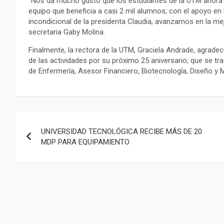
“Nos da mucho gusto que los estudiantes de la UTM ahora 
equipo que beneficia a casi 2 mil alumnos; con el apoyo en 
incondicional de la presidenta Claudia, avanzamos en la mej
secretaria Gaby Molina.
Finalmente, la rectora de la UTM, Graciela Andrade, agradec
de las actividades por su próximo 25 aniversario; que se tr
de Enfermería, Asesor Financiero, Biotecnología, Diseño y M
Navegación
UNIVERSIDAD TECNOLÓGICA RECIBE MÁS DE 20
de
MDP PARA EQUIPAMIENTO
entradas