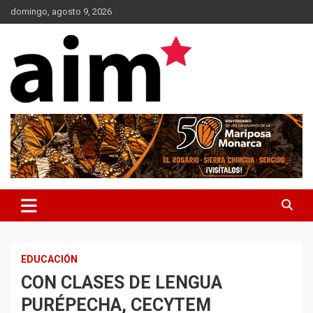
Skip
domingo, agosto 9, 2026
to
content
Agencia Informativa Michoacana
AIM*
EDUCACIÓN
CON CLASES DE LENGUA
PURÉPECHA, CECYTEM