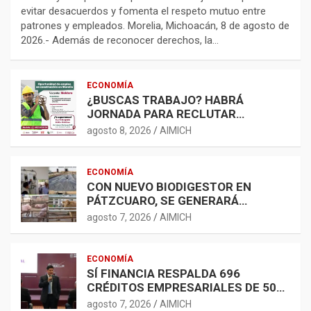
evitar desacuerdos y fomenta el respeto mutuo entre
patrones y empleados. Morelia, Michoacán, 8 de agosto de
2026.- Además de reconocer derechos, la…
ECONOMÍA
¿BUSCAS TRABAJO? HABRÁ
JORNADA PARA RECLUTAR
PERSONAL PARA LA
agosto 8, 2026
AIMICH
CONSTRUCCIÓN EN MORELIA
ECONOMÍA
CON NUEVO BIODIGESTOR EN
PÁTZCUARO, SE GENERARÁ
ENERGÍA LIMPIA Y
agosto 7, 2026
AIMICH
BIOFERTILIZANTES
ECONOMÍA
SÍ FINANCIA RESPALDA 696
CRÉDITOS EMPRESARIALES DE 500
MIL A 5 MDP
agosto 7, 2026
AIMICH