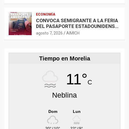
ECONOMÍA
CONVOCA SEMIGRANTE A LA FERIA
DEL PASAPORTE ESTADOUNIDENSE
2026
agosto 7, 2026
AIMICH
Tiempo en Morelia
11°
C
Neblina
Dom
Lun
20°
/
10°
22°
/
9°