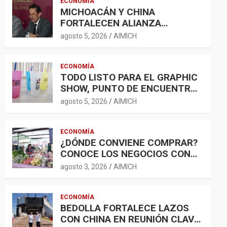
ECONOMÍA
MICHOACÁN Y CHINA
FORTALECEN ALIANZA
COMERCIAL; AGROINDUSTRIA,
agosto 5, 2026
AIMICH
TECNOLOGÍA Y LOGÍSTICA
AMPLÍAN OPORTUNIDADES
ECONOMÍA
TODO LISTO PARA EL GRAPHIC
SHOW, PUNTO DE ENCUENTRO
PARA LA INDUSTRIA GRÁFICA Y
agosto 5, 2026
AIMICH
EL DESARROLLO ECONÓMICO
ECONOMÍA
¿DÓNDE CONVIENE COMPRAR?
CONOCE LOS NEGOCIOS CON
LA CANASTA BÁSICA MÁS
agosto 3, 2026
AIMICH
ACCESIBLE
ECONOMÍA
BEDOLLA FORTALECE LAZOS
CON CHINA EN REUNIÓN CLAVE