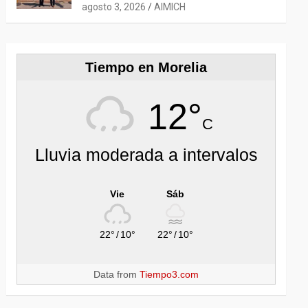
CON EL EMBAJADOR CHEN
agosto 3, 2026
AIMICH
DAOJIANG
Tiempo en Morelia
12°
C
Lluvia moderada a intervalos
Vie
Sáb
22°
/
10°
22°
/
10°
Data from
Tiempo3.com