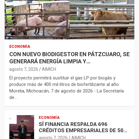
ECONOMÍA
CON NUEVO BIODIGESTOR EN PÁTZCUARO, SE
GENERARÁ ENERGÍA LIMPIA Y
BIOFERTILIZANTES
agosto 7, 2026
AIMICH
El proyecto permitirá sustituir el gas LP por biogás y
producir más de 400 mil litros de biofertilizante al año
Morelia, Michoacán, 7 de agosto de 2026.- La Secretaría
de…
ECONOMÍA
SÍ FINANCIA RESPALDA 696
CRÉDITOS EMPRESARIALES DE 500
MIL A 5 MDP
agosto 7, 2026
AIMICH