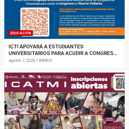
EDUCACIÓN
ICTI APOYARÁ A ESTUDIANTES
UNIVERSITARIOS PARA ACUDIR A CONGRESO
ACADÉMICO
agosto 7, 2026
AIMICH