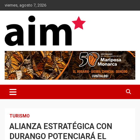
Skip
viernes, agosto 7, 2026
to
content
Agencia Informativa Michoacana
AIM*
TURISMO
ALIANZA ESTRATÉGICA CON
DURANGO POTENCIARÁ EL