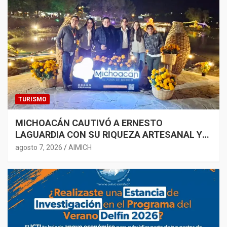
TURISMO
MICHOACÁN CAUTIVÓ A ERNESTO
LAGUARDIA CON SU RIQUEZA ARTESANAL Y
GASTRONÓMICA
agosto 7, 2026
AIMICH