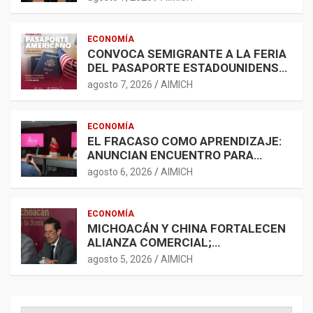
ECONOMÍA
CONVOCA SEMIGRANTE A LA FERIA
DEL PASAPORTE ESTADOUNIDENSE
2026
agosto 7, 2026
AIMICH
ECONOMÍA
EL FRACASO COMO APRENDIZAJE:
ANUNCIAN ENCUENTRO PARA
FORTALECER LA RED
agosto 6, 2026
AIMICH
EMPRENDEDORA
ECONOMÍA
MICHOACÁN Y CHINA FORTALECEN
ALIANZA COMERCIAL;
AGROINDUSTRIA, TECNOLOGÍA Y
agosto 5, 2026
AIMICH
LOGÍSTICA AMPLÍAN
OPORTUNIDADES