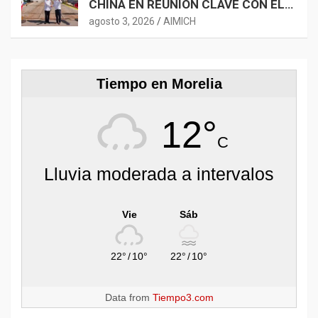
CHINA EN REUNIÓN CLAVE CON EL
EMBAJADOR CHEN DAOJIANG
agosto 3, 2026
AIMICH
Tiempo en Morelia
12°
C
Lluvia moderada a intervalos
Vie
Sáb
22°
/
10°
22°
/
10°
Data from
Tiempo3.com