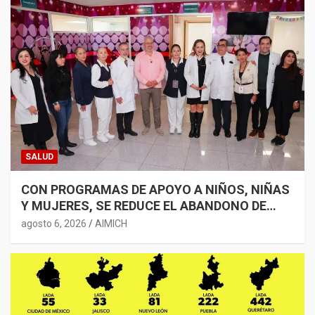
SALUD
CON PROGRAMAS DE APOYO A NIÑOS, NIÑAS
Y MUJERES, SE REDUCE EL ABANDONO DE
TRATAMIENTOS ONCOLÓGICOS: BEDOLLA
agosto 6, 2026
AIMICH