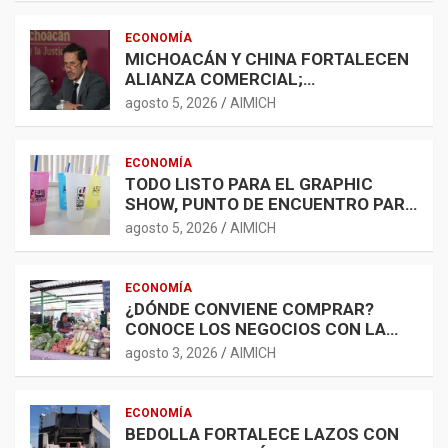
ECONOMÍA
MICHOACÁN Y CHINA FORTALECEN
ALIANZA COMERCIAL;
AGROINDUSTRIA, TECNOLOGÍA Y
agosto 5, 2026
AIMICH
LOGÍSTICA AMPLÍAN
OPORTUNIDADES
ECONOMÍA
TODO LISTO PARA EL GRAPHIC
SHOW, PUNTO DE ENCUENTRO PARA
LA INDUSTRIA GRÁFICA Y EL
agosto 5, 2026
AIMICH
DESARROLLO ECONÓMICO
ECONOMÍA
¿DÓNDE CONVIENE COMPRAR?
CONOCE LOS NEGOCIOS CON LA
CANASTA BÁSICA MÁS ACCESIBLE
agosto 3, 2026
AIMICH
ECONOMÍA
BEDOLLA FORTALECE LAZOS CON