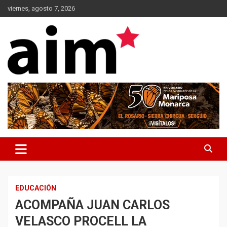
Skip
viernes, agosto 7, 2026
to
content
Agencia Informativa Michoacana
AIM*
EDUCACIÓN
ACOMPAÑA JUAN CARLOS
VELASCO PROCELL LA