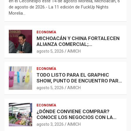
en el Ceconexpo este 14 de agosto Morelia, Michoacán, 6
de agosto de 2026.- La 11 edición de FuckUp Nights
Morelia…
ECONOMÍA
MICHOACÁN Y CHINA FORTALECEN
ALIANZA COMERCIAL;
AGROINDUSTRIA, TECNOLOGÍA Y
agosto 5, 2026
AIMICH
LOGÍSTICA AMPLÍAN
OPORTUNIDADES
ECONOMÍA
TODO LISTO PARA EL GRAPHIC
SHOW, PUNTO DE ENCUENTRO PARA
LA INDUSTRIA GRÁFICA Y EL
agosto 5, 2026
AIMICH
DESARROLLO ECONÓMICO
ECONOMÍA
¿DÓNDE CONVIENE COMPRAR?
CONOCE LOS NEGOCIOS CON LA
CANASTA BÁSICA MÁS ACCESIBLE
agosto 3, 2026
AIMICH