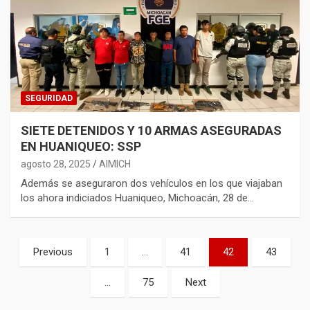
SEGURIDAD
SIETE DETENIDOS Y 10 ARMAS ASEGURADAS
EN HUANIQUEO: SSP
agosto 28, 2025
AIMICH
Además se aseguraron dos vehículos en los que viajaban
los ahora indiciados Huaniqueo, Michoacán, 28 de…
Paginación
Previous
1
…
41
42
43
de
…
75
Next
entradas