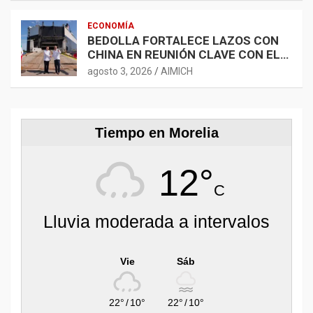
ECONOMÍA
BEDOLLA FORTALECE LAZOS CON
CHINA EN REUNIÓN CLAVE CON EL
EMBAJADOR CHEN DAOJIANG
agosto 3, 2026
AIMICH
Tiempo en Morelia
12°
C
Lluvia moderada a intervalos
Vie
Sáb
22°
/
10°
22°
/
10°