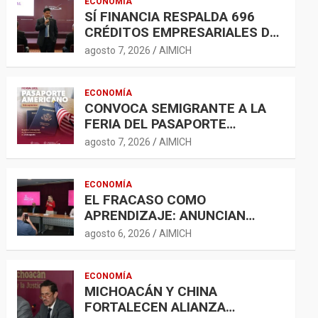
ECONOMÍA
SÍ FINANCIA RESPALDA 696
CRÉDITOS EMPRESARIALES DE
500 MIL A 5 MDP
agosto 7, 2026
AIMICH
ECONOMÍA
CONVOCA SEMIGRANTE A LA
FERIA DEL PASAPORTE
ESTADOUNIDENSE 2026
agosto 7, 2026
AIMICH
ECONOMÍA
EL FRACASO COMO
APRENDIZAJE: ANUNCIAN
ENCUENTRO PARA
agosto 6, 2026
AIMICH
FORTALECER LA RED
EMPRENDEDORA
ECONOMÍA
MICHOACÁN Y CHINA
FORTALECEN ALIANZA