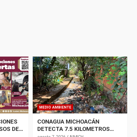
MEDIO AMBIENTE
CIONES
CONAGUA MICHOACÁN
SOS DE
DETECTA 7.5 KILOMETROS
CHOACÁN
INVADIDOS EN EL BORDE DEL
agosto 7, 2026
AIMICH