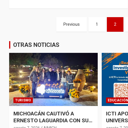
Paginación
Previous
1
2
de
entradas
OTRAS NOTICIAS
TURISMO
EDUCACIÓ
MICHOACÁN CAUTIVÓ A
ICTI AP
ERNESTO LAGUARDIA CON SU
UNIVERS
RIQUEZA ARTESANAL Y
A CONG
agosto 7, 2026
AIMICH
agosto 7, 2