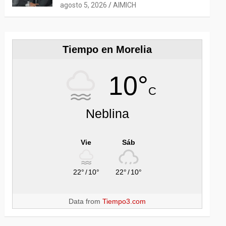
COMERCIAL; AGROINDUSTRIA,
agosto 5, 2026
AIMICH
TECNOLOGÍA Y LOGÍSTICA
AMPLÍAN OPORTUNIDADES
Tiempo en Morelia
10°
C
Neblina
Vie
Sáb
22°
/
10°
22°
/
10°
Data from
Tiempo3.com